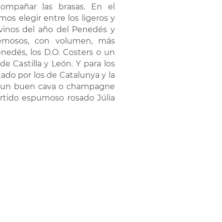
ompañar las brasas. En el
s elegir entre los ligeros y
 vinos del año del Penedés y
cremosos, con volumen, más
nedés, los D.O. Costers o un
e Castilla y León. Y para los
do por los de Catalunya y la
r un buen cava o champagne
ertido espumoso rosado Júlia