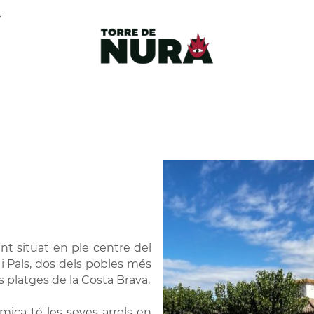
r
nt situat en ple centre del
i Pals, dos dels pobles més
s platges de la Costa Brava.
mica té les seves arrels en