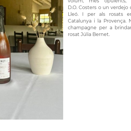
volum, més opulents,
D.O. Costers o un verdejo d
Lleó. I per als rosats
Catalunya i la Provença. 
champagne per a brindar
rosat Júlia Bernet.