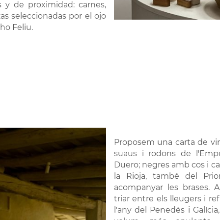
s y de proximidad: carnes,
as seleccionadas por el ojo
ho Feliu.
Proposem una carta de vin
suaus i rodons de l'Emp
Duero; negres amb cos i ca
la Rioja, també del Pri
acompanyar les brases. A
triar entre els lleugers i r
l'any del Penedès i Galíci