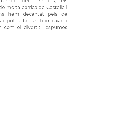
 també del Penedès, els
e molta barrica de Castella i
 ens hem decantat pels de
No pot faltar un bon cava o
, com el divertit espumòs